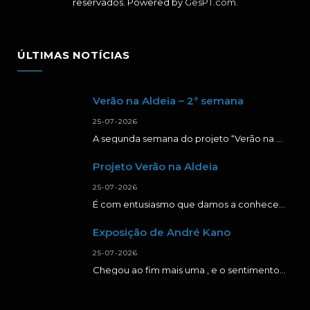
reservados. Powered by
GesPT.com
.
ÚLTIMAS NOTÍCIAS
Verão na Aldeia – 2ª semana
25-07-2026
A segunda semana do projeto “Verão na Aldeia” foi repleta de momentos de aprendizagem, criatividade…
Projeto Verão na Aldeia
25-07-2026
É com entusiasmo que damos a conhecer a primeira semana da segunda edição do projeto…
Exposição de André Kano
25-07-2026
Chegou ao fim mais uma , e o sentimento é de muita gratidão. Agradecer a…