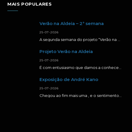
MAIS POPULARES
Verão na Aldeia – 2ª semana
25-07-2026
A segunda semana do projeto “Verão na Aldeia” foi repleta de momentos de aprendizagem, criatividade…
Projeto Verão na Aldeia
25-07-2026
É com entusiasmo que damos a conhecer a primeira semana da segunda edição do projeto…
Exposição de André Kano
25-07-2026
Chegou ao fim mais uma , e o sentimento é de muita gratidão. Agradecer a…