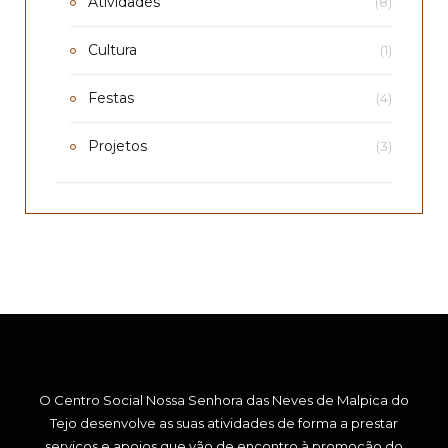
Atividades
(8)
Cultura
(1)
Festas
(4)
Projetos
(3)
O Centro Social Nossa Senhora das Neves de Malpica do
Tejo desenvolve as suas atividades de forma a prestar
serviços e apoios que vão de encontro à promoção do