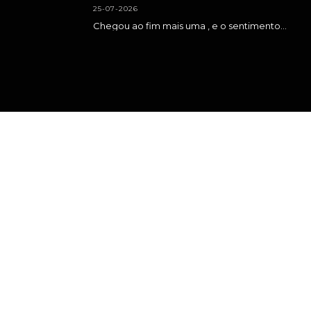
25-07-2026
Chegou ao fim mais uma , e o sentimento é de muita gratidão. Agradecer a…