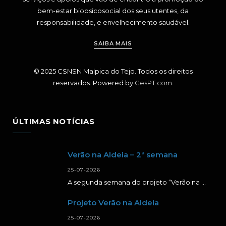
bem-estar biopsicosocial dos seus utentes, da
responsabilidade, e envelhecimento saudável.
SAIBA MAIS
© 2025 CSNSN Malpica do Tejo. Todos os direitos
reservados. Powered by
GesPT.com
.
ÚLTIMAS NOTÍCIAS
Verão na Aldeia – 2ª semana
25-07-2026
A segunda semana do projeto “Verão na Aldeia” foi repleta de momentos de aprendizagem, criatividade…
Projeto Verão na Aldeia
25-07-2026