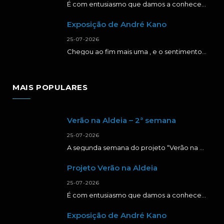
É com entusiasmo que damos a conhecer a primeira semana da segunda edição do projeto…
Exposição de André Kano
25-07-2026
Chegou ao fim mais uma , e o sentimento é de muita gratidão. Agradecer a…
MAIS POPULARES
Verão na Aldeia – 2ª semana
25-07-2026
A segunda semana do projeto “Verão na Aldeia” foi repleta de momentos de aprendizagem, criatividade…
Projeto Verão na Aldeia
25-07-2026
É com entusiasmo que damos a conhecer a primeira semana da segunda edição do projeto…
Exposição de André Kano