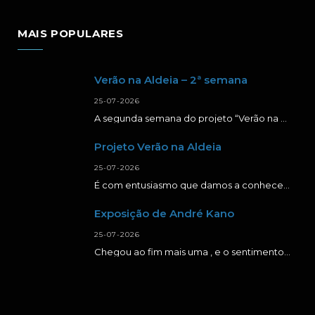
MAIS POPULARES
Verão na Aldeia – 2ª semana
25-07-2026
A segunda semana do projeto “Verão na Aldeia” foi repleta de momentos de aprendizagem, criatividade…
Projeto Verão na Aldeia
25-07-2026
É com entusiasmo que damos a conhecer a primeira semana da segunda edição do projeto…
Exposição de André Kano
25-07-2026
Chegou ao fim mais uma , e o sentimento é de muita gratidão. Agradecer a…