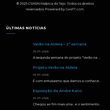
© 2025 CSNSN Malpica do Tejo. Todos os direitos
reservados. Powered by
GesPT.com
.
ÚLTIMAS NOTÍCIAS
Verão na Aldeia – 2ª semana
25-07-2026
A segunda semana do projeto “Verão na Aldeia” foi repleta de momentos de aprendizagem, criatividade…
Projeto Verão na Aldeia
25-07-2026
É com entusiasmo que damos a conhecer a primeira semana da segunda edição do projeto…
Exposição de André Kano
25-07-2026
Chegou ao fim mais uma , e o sentimento é de muita gratidão. Agradecer a…