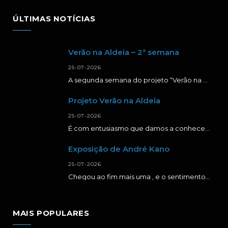
ÚLTIMAS NOTÍCIAS
Verão na Aldeia – 2ª semana
25-07-2026
A segunda semana do projeto “Verão na Aldeia” foi repleta de momentos de aprendizagem, criatividade…
Projeto Verão na Aldeia
25-07-2026
É com entusiasmo que damos a conhecer a primeira semana da segunda edição do projeto…
Exposição de André Kano
25-07-2026
Chegou ao fim mais uma , e o sentimento é de muita gratidão. Agradecer a…
MAIS POPULARES