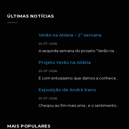
ÚLTIMAS NOTÍCIAS
Verão na Aldeia – 2ª semana
25-07-2026
A segunda semana do projeto “Verão na Aldeia” foi repleta de momentos de aprendizagem, criatividade…
Projeto Verão na Aldeia
25-07-2026
É com entusiasmo que damos a conhecer a primeira semana da segunda edição do projeto…
Exposição de André Kano
25-07-2026
Chegou ao fim mais uma , e o sentimento é de muita gratidão. Agradecer a…
MAIS POPULARES